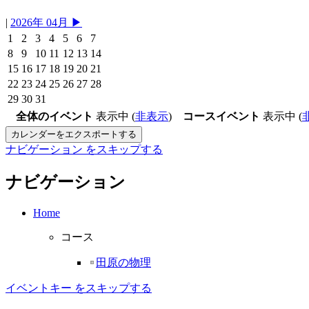
|
2026年 04月
▶
1
2
3
4
5
6
7
8
9
10
11
12
13
14
15
16
17
18
19
20
21
22
23
24
25
26
27
28
29
30
31
全体のイベント
表示中 (
非表示
)
コースイベント
表示中 (
ナビゲーション をスキップする
ナビゲーション
Home
コース
田原の物理
イベントキー をスキップする