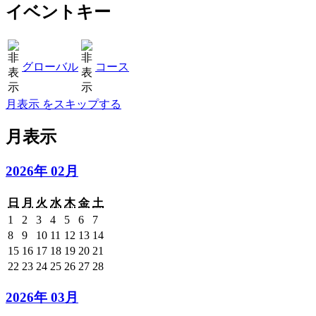
イベントキー
グローバル
コース
月表示 をスキップする
月表示
2026年 02月
日
月
火
水
木
金
土
1
2
3
4
5
6
7
8
9
10
11
12
13
14
15
16
17
18
19
20
21
22
23
24
25
26
27
28
2026年 03月