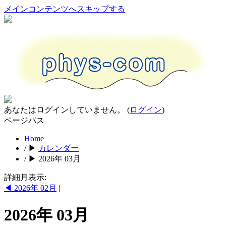
メインコンテンツへスキップする
あなたはログインしていません。 (
ログイン
)
ページパス
Home
/
▶
カレンダー
/
▶
2026年 03月
詳細月表示:
◀
2026年 02月
|
2026年 03月