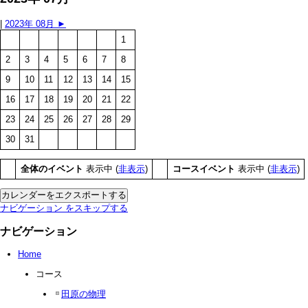
|
2023年 08月
►
1
2
3
4
5
6
7
8
9
10
11
12
13
14
15
16
17
18
19
20
21
22
23
24
25
26
27
28
29
30
31
全体のイベント
表示中 (
非表示
)
コースイベント
表示中 (
非表示
)
ナビゲーション をスキップする
ナビゲーション
Home
コース
田原の物理