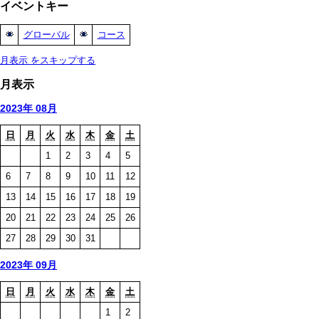
イベントキー
グローバル
コース
月表示 をスキップする
月表示
2023年 08月
日
月
火
水
木
金
土
1
2
3
4
5
6
7
8
9
10
11
12
13
14
15
16
17
18
19
20
21
22
23
24
25
26
27
28
29
30
31
2023年 09月
日
月
火
水
木
金
土
1
2