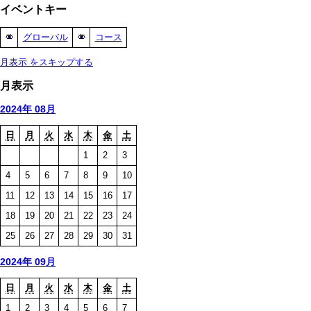
イベントキー
グローバル
コース
月表示 をスキップする
月表示
2024年 08月
日
月
火
水
木
金
土
1
2
3
4
5
6
7
8
9
10
11
12
13
14
15
16
17
18
19
20
21
22
23
24
25
26
27
28
29
30
31
2024年 09月
日
月
火
水
木
金
土
1
2
3
4
5
6
7