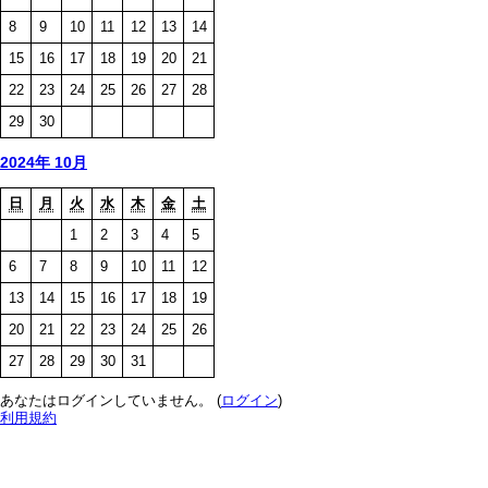
8
9
10
11
12
13
14
15
16
17
18
19
20
21
22
23
24
25
26
27
28
29
30
2024年 10月
日
月
火
水
木
金
土
1
2
3
4
5
6
7
8
9
10
11
12
13
14
15
16
17
18
19
20
21
22
23
24
25
26
27
28
29
30
31
あなたはログインしていません。 (
ログイン
)
利用規約