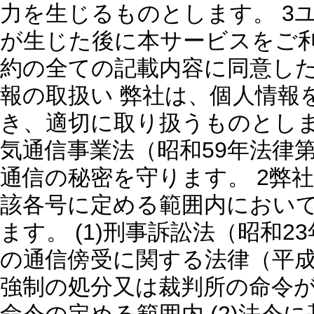
力を生じるものとします。 3
が生じた後に本サービスをご
約の全ての記載内容に同意した
報の取扱い 弊社は、個人情報
き、適切に取り扱うものとします
気通信事業法（昭和59年法律
通信の秘密を守ります。 2弊
該各号に定める範囲内におい
ます。 (1)刑事訴訟法（昭和2
の通信傍受に関する法律（平成
強制の処分又は裁判所の命令が