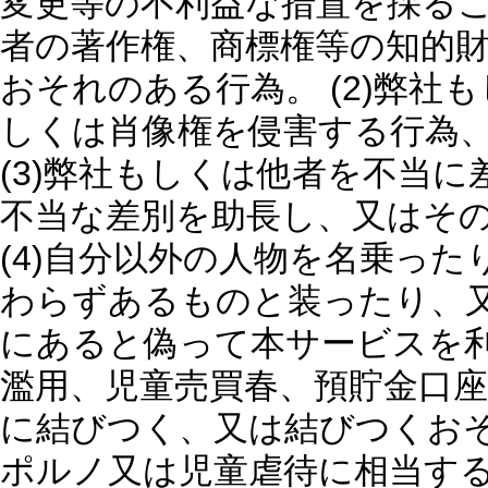
変更等の不利益な措置を採るこ
者の著作権、商標権等の知的
おそれのある行為。 (2)弊
しくは肖像権を侵害する行為
(3)弊社もしくは他者を不当
不当な差別を助長し、又はそ
(4)自分以外の人物を名乗っ
わらずあるものと装ったり、
にあると偽って本サービスを利
濫用、児童売買春、預貯金口
に結びつく、又は結びつくおそ
ポルノ又は児童虐待に相当す