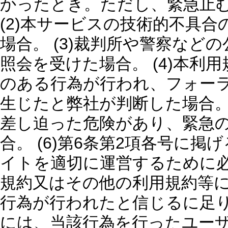
かったとき。ただし、緊急止
(2)本サービスの技術的不具
場合。 (3)裁判所や警察など
照会を受けた場合。 (4)本
のある行為が行われ、フォー
生じたと弊社が判断した場合。
差し迫った危険があり、緊急
合。 (6)第6条第2項各号に掲
イトを適切に運営するために必
規約又はその他の利用規約等
行為が行われたと信じるに足
には、当該行為を行ったユー